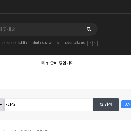
.netenenglishitalian¡hola-soy-w
q
odontalia.esindex.phpoptioncom_k2view
메뉴 준비 중입니다.
검색
AN