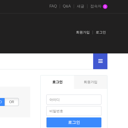
FAQ
Q&A
새글
접속자
1
회원가입
로그인
itemid11
dinhphanadvertising.comhop-den-mica-hut-noi
dabrowagornicza.pr
로그인
회원가입
D
OR